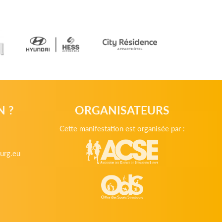
N ?
ORGANISATEURS
Cette manifestation est organisée par :
urg.eu