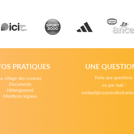
FOS PRATIQUES
UNE QUESTIO
Foire aux questions
Le village des courses
Documents
ou par mail :
Hébergement
contact@coursesdestrasbo
Mentions légales