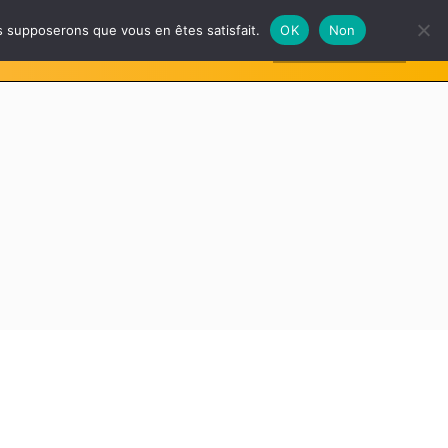
us supposerons que vous en êtes satisfait.
OK
Non
S’INSCRIRE
NAIRES
GALERIE
FAQ