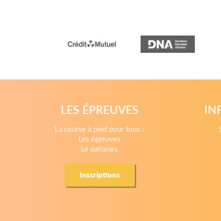
LES ÉPREUVES
IN
La course à pied pour tous :
Les épreuves
Le parcours
Inscriptions