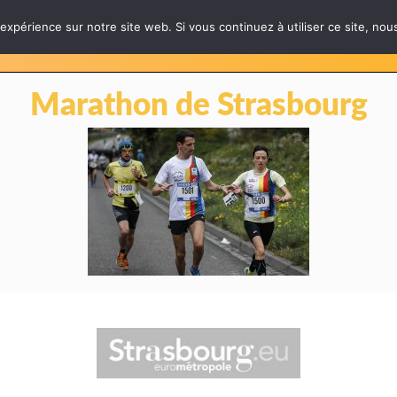
 expérience sur notre site web. Si vous continuez à utiliser ce site, no
LES ÉPREUVES
INFOS PRATIQUES
PARTE
Marathon de Strasbourg