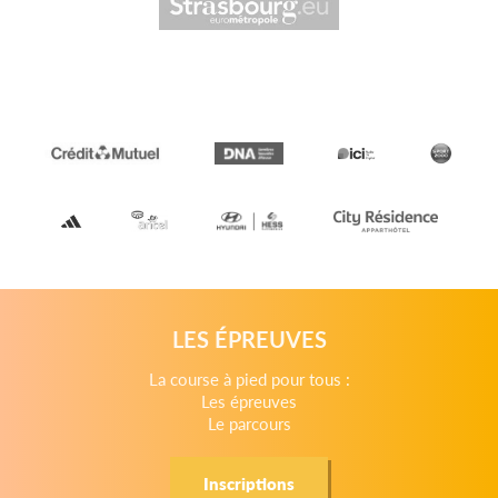
LES ÉPREUVES
La course à pied pour tous :
Les épreuves
Le parcours
Inscriptions