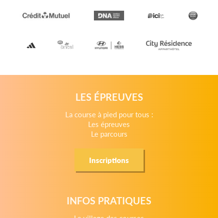
LES ÉPREUVES
La course à pied pour tous :
Les épreuves
Le parcours
Inscriptions
INFOS PRATIQUES
Le village des courses