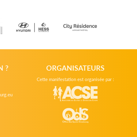
N ?
ORGANISATEURS
Cette manifestation est organisée par :
urg.eu