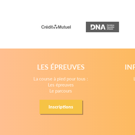
LES ÉPREUVES
IN
La course à pied pour tous :
Les épreuves
Le parcours
Inscriptions