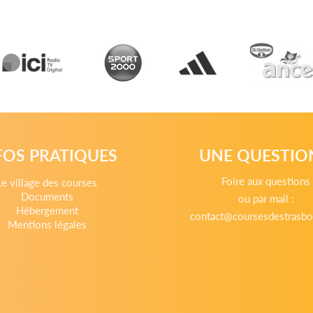
FOS PRATIQUES
UNE QUESTIO
Foire aux questions
Le village des courses
Documents
ou par mail :
Hébergement
contact@coursesdestrasbo
Mentions légales