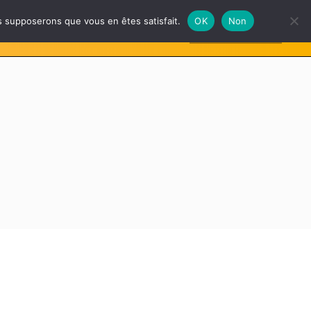
us supposerons que vous en êtes satisfait.
OK
Non
S’INSCRIRE
NAIRES
GALERIE
FAQ