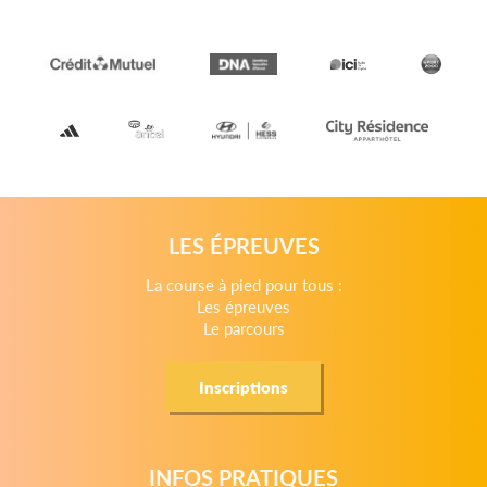
LES ÉPREUVES
La course à pied pour tous :
Les épreuves
Le parcours
Inscriptions
INFOS PRATIQUES