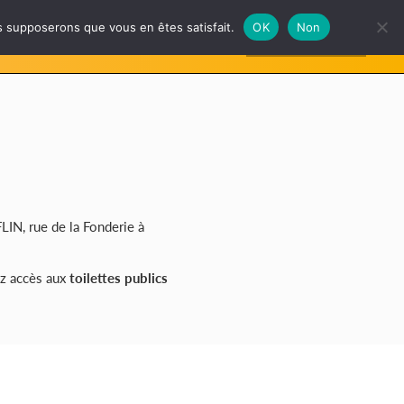
us supposerons que vous en êtes satisfait.
OK
Non
S’INSCRIRE
NAIRES
GALERIE
FAQ
N, rue de la Fonderie à
rez accès aux
toilettes publics