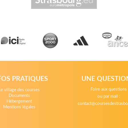
FOS PRATIQUES
UNE QUESTIO
Foire aux questions
Le village des courses
Documents
ou par mail :
Hébergement
contact@coursesdestrasbo
Mentions légales