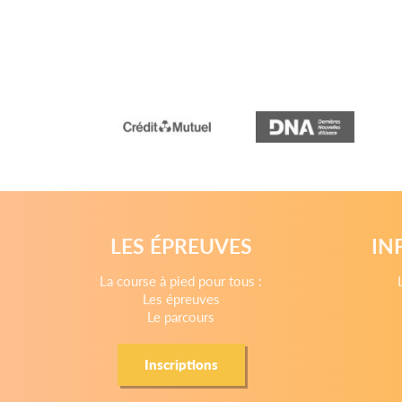
LES ÉPREUVES
IN
La course à pied pour tous :
Les épreuves
Le parcours
Inscriptions