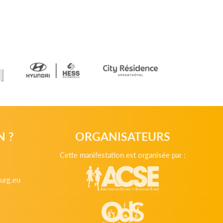
N ?
ORGANISATEURS
Cette manifestation est organisée par :
urg.eu